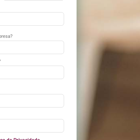
presa?
?