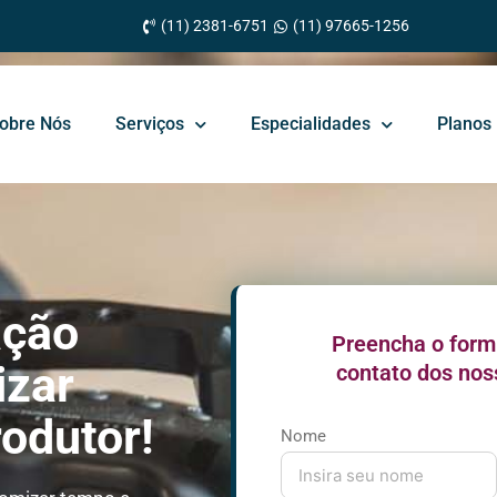
(11) 2381-6751
(11) 97665-1256
obre Nós
Serviços
Especialidades
Planos
ação
Preencha o form
izar
contato dos nos
odutor!
Nome