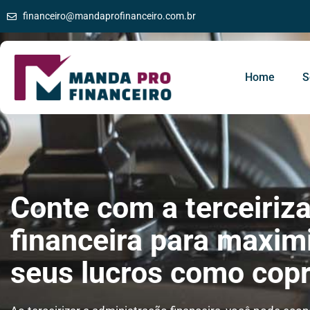
financeiro@mandaprofinanceiro.com.br
Home
S
Conte com a terceiriz
financeira para maxim
seus lucros como copr