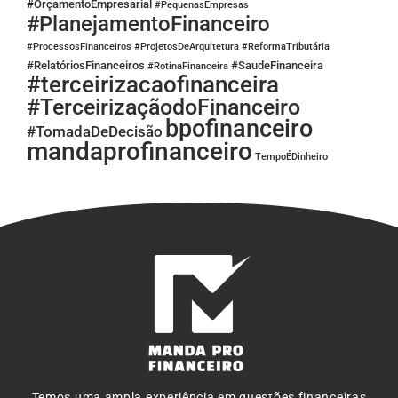
#OrçamentoEmpresarial
#PequenasEmpresas
#PlanejamentoFinanceiro
#ProcessosFinanceiros
#ProjetosDeArquitetura
#ReformaTributária
#RelatóriosFinanceiros
#SaudeFinanceira
#RotinaFinanceira
#terceirizacaofinanceira
#TerceirizaçãodoFinanceiro
bpofinanceiro
#TomadaDeDecisão
mandaprofinanceiro
TempoÉDinheiro
Temos uma ampla experiência em questões financeiras