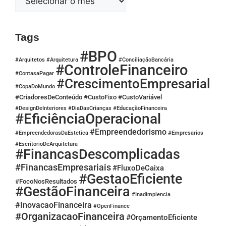
Tags
#BPO
#Arquitetos
#Arquitetura
#ConciliaçãoBancária
#ControleFinanceiro
#ContasaPagar
#CrescimentoEmpresarial
#CopaDoMundo
#CriadoresDeConteúdo
#CustoFixo
#CustoVariável
#DesignDeInteriores
#DiaDasCrianças
#EducaçãoFinanceira
#EficiênciaOperacional
#Empreendedorismo
#EmpreendedorasDaEstetica
#Empresarios
#EscritorioDeArquitetura
#FinancasDescomplicadas
#FinancasEmpresariais
#FluxoDeCaixa
#GestaoEficiente
#FocoNosResultados
#GestãoFinanceira
#Inadimplencia
#InovacaoFinanceira
#OpenFinance
#OrganizacaoFinanceira
#OrçamentoEficiente