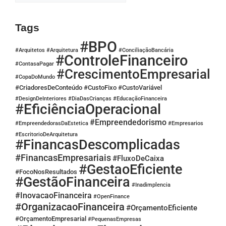
Tags
#BPO
#Arquitetos
#Arquitetura
#ConciliaçãoBancária
#ControleFinanceiro
#ContasaPagar
#CrescimentoEmpresarial
#CopaDoMundo
#CriadoresDeConteúdo
#CustoFixo
#CustoVariável
#DesignDeInteriores
#DiaDasCrianças
#EducaçãoFinanceira
#EficiênciaOperacional
#Empreendedorismo
#EmpreendedorasDaEstetica
#Empresarios
#EscritorioDeArquitetura
#FinancasDescomplicadas
#FinancasEmpresariais
#FluxoDeCaixa
#GestaoEficiente
#FocoNosResultados
#GestãoFinanceira
#Inadimplencia
#InovacaoFinanceira
#OpenFinance
#OrganizacaoFinanceira
#OrçamentoEficiente
#OrçamentoEmpresarial
#PequenasEmpresas