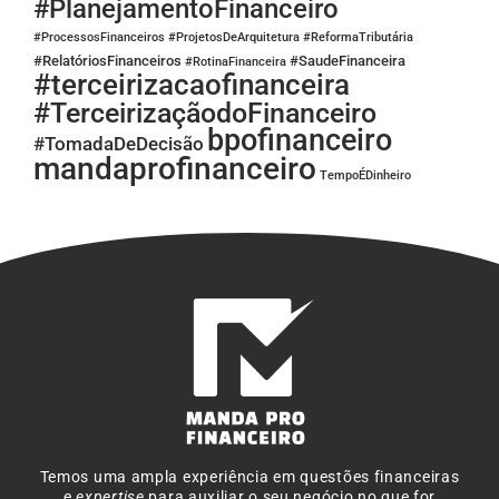
#PlanejamentoFinanceiro
#ProcessosFinanceiros
#ProjetosDeArquitetura
#ReformaTributária
#RelatóriosFinanceiros
#SaudeFinanceira
#RotinaFinanceira
#terceirizacaofinanceira
#TerceirizaçãodoFinanceiro
bpofinanceiro
#TomadaDeDecisão
mandaprofinanceiro
TempoÉDinheiro
Temos uma ampla experiência em questões financeiras
e
expertise
para auxiliar o seu negócio no que for