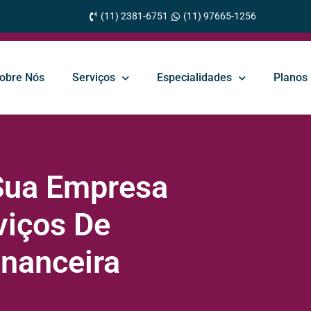
(11) 2381-6751
(11) 97665-1256
obre Nós
Serviços
Especialidades
Planos
 Sua Empresa
viços De
inanceira