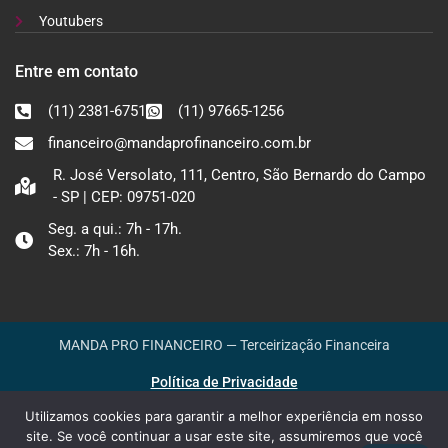
Youtubers
Entre em contato
(11) 2381-6751
(11) 97665-1256
financeiro@mandaprofinanceiro.com.br
R. José Versolato, 111, Centro, São Bernardo do Campo
- SP | CEP: 09751-020
Seg. a qui.: 7h - 17h.
Sex.: 7h - 16h.
MANDA PRO FINANCEIRO — Terceirização Financeira
Política de Privacidade
Utilizamos cookies para garantir a melhor experiência em nosso
site. Se você continuar a usar este site, assumiremos que você
Site para Contabilidade — Feito com 🤍 pelo
GRUPO