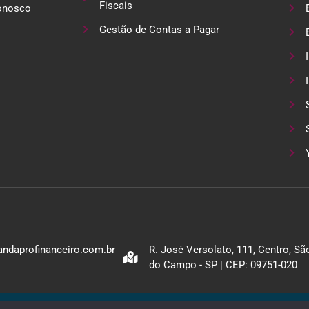
Fiscais
onosco
Gestão de Contas a Pagar
ndaprofinanceiro.com.br
R. José Versolato, 111, Centro, S
do Campo - SP | CEP: 09751-020
Política de Privacidade
Site para Contabilidad