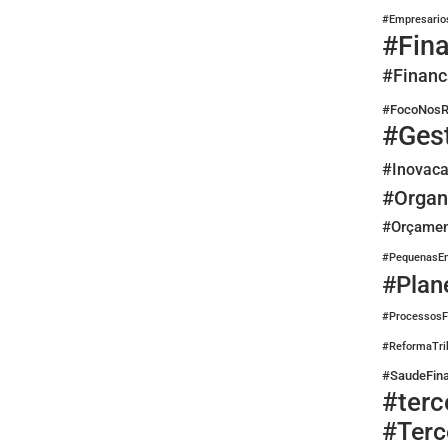
#Empresario
#Fin
#Financ
#FocoNosR
#Ges
#Inovaca
#Organ
#Orçamen
#PequenasE
#Plan
#ProcessosF
#ReformaTrib
#SaudeFina
#terc
#Terc