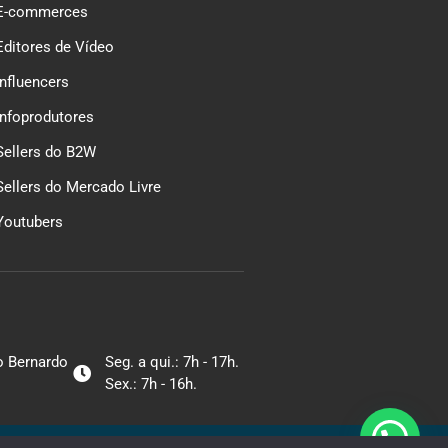
E-commerces
Editores de Vídeo
Influencers
Infoprodutores
Sellers do B2W
Sellers do Mercado Livre
Youtubers
ão Bernardo
Seg. a qui.: 7h - 17h.
Sex.: 7h - 16h.
GRUPO DPG
e — Feito com 🤍 pelo
– L