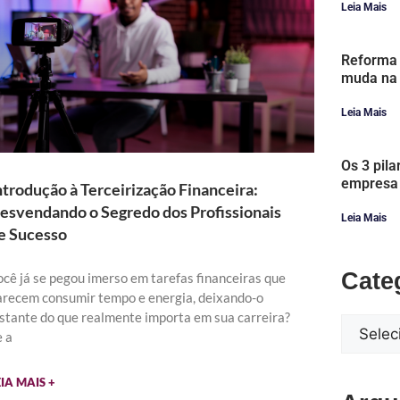
Leia Mais
Reforma 
muda na 
Leia Mais
Os 3 pila
empresa
ntrodução à Terceirização Financeira:
esvendando o Segredo dos Profissionais
Leia Mais
e Sucesso
Cate
ocê já se pegou imerso em tarefas financeiras que
arecem consumir tempo e energia, deixando-o
istante do que realmente importa em sua carreira?
e a
EIA MAIS +