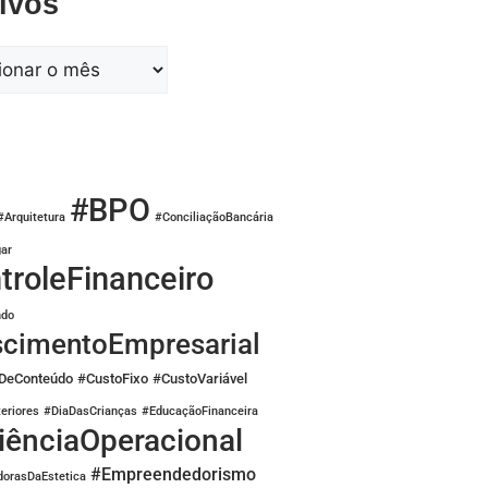
ivos
#BPO
#Arquitetura
#ConciliaçãoBancária
ar
troleFinanceiro
do
scimentoEmpresarial
sDeConteúdo
#CustoFixo
#CustoVariável
eriores
#DiaDasCrianças
#EducaçãoFinanceira
iênciaOperacional
#Empreendedorismo
orasDaEstetica