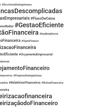
s
#EscritorioDeArquitetura
ancasDescomplicadas
asEmpresariais
#FluxoDeCaixa
#GestaoEficiente
esultados
tãoFinanceira
#Inadimplencia
oFinanceira
#OpenFinance
izacaoFinanceira
toEficiente
#OrçamentoEmpresarial
mpresas
ejamentoFinanceiro
inanceiros
#ProjetosDeArquitetura
#RelatóriosFinanceiros
utária
#RotinaFinanceira
nceira
eirizacaofinanceira
eirizaçãodoFinanceiro