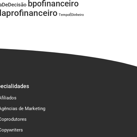
bpofinanceiro
aDeDecisão
aprofinanceiro
TempoÉDinheiro
ecialidades
Afiliados
Agências de Marketing
Coprodutores
Copywriters