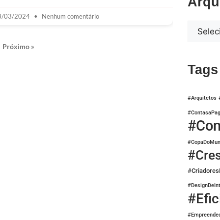
Arqu
8/03/2024
Nenhum comentário
Próximo »
Tags
#Arquitetos
#ContasaPag
#Con
#CopaDoMun
#Cre
#Criadore
#DesignDeInt
#Efic
#Empreended